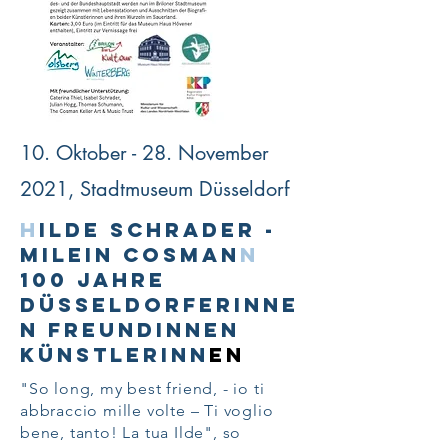
10. Oktober - 28. November
2021, Stadtmuseum Düsseldorf
H
ilde Schrader -
Milein Cosman
n
100 Jahre
Düsseldorferinne
n Freundinnen
Künstlerinn
en
"So long, my best friend, - io ti
abbraccio mille volte – Ti voglio
bene, tanto! La tua Ilde", so