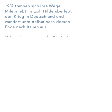
1937 trennen sich ihre Wege.
Milein lebt im Exil, Hilde überlebt
den Krieg in Deutschland und
wandert unmittelbar nach dessen
Ende nach Italien aus
1947 nehmen sie wieder Kontakt zu
einander auf.
„Winnetou“ (Milein) und „Old
Shatterhand“ (Ilde) sehen sich 1950
in Turin erstmals wieder und
bleiben ihr Leben lang in tiefer
Freundschaft verbunden.
Die Ausstellung, die ab dem 10.
Oktober im Stadtmuseum
Düsseldorf zu sehen ist, zeichnet
die Geschichte der beiden
Freundinnen, Malerinnen und
Künstlerinnen nach (
Räume 119, 111
und 9
).